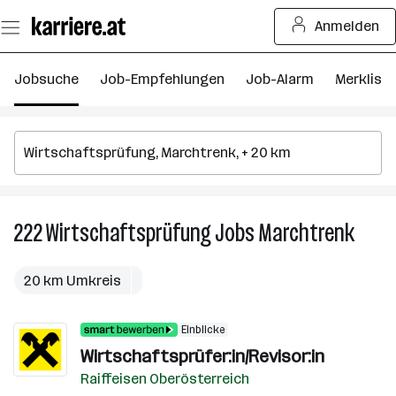
Zum
Anmelden
Seiteninhalt
springen
Jobsuche
Job-Empfehlungen
Job-Alarm
Merkliste
222
Wirtschaftsprüfung
Jobs
Marchtrenk
222
Wirts
Jobs
20 km Umkreis
in
March
Einblicke
Wirtschaftsprüfer:in/Revisor:in
Raiffeisen Oberösterreich