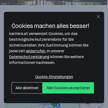
Aktuell keine offenen Jobs
Cookies machen alles besser!
Gesuchte Mitarbeiter*innen/Jahr
karriere.at verwendet Cookies, um das
6 - 10
bestmögliche Nutzererlebnis für Sie
sicherzustellen. Ihre Zustimmung können Sie
jederzeit
widerrufen.
In unserer
Datenschutzerklärung
können Sie weitere
Hier findest du uns
Informationen nachlesen.
Cookie-Einstellungen
Alle ablehnen
Alle Cookies akzeptieren