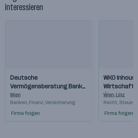
interessieren
Einblicke
Einblicke
Einblicke
Deutsche
WKO Inhous
Videos
Videos
Vermögensberatung Bank
Wirtschaft
AG
Österreichs
Wien
Wien
,
Linz
Banken, Finanz, Versicherung
Recht, Steuern
Firma folgen
Firma folgen