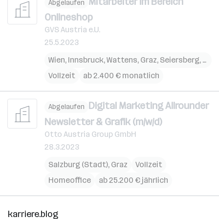
Mitarbeiter im Bereich
Abgelaufen
Onlineshop
GVS Austria e.U.
25.5.2023
Wien
,
Innsbruck
,
Wattens
,
Graz
,
Seiersberg
,
Linz
Vollzeit
ab 2.400 € monatlich
Digital Marketing Allrounder
Abgelaufen
Newsletter & Grafik (m/w/d)
Otto Austria Group GmbH
28.3.2023
Salzburg (Stadt)
,
Graz
Vollzeit
Homeoffice
ab 25.200 € jährlich
karriere.blog