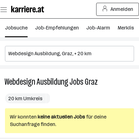
Zum
Anmelden
Seiteninhalt
springen
Jobsuche
Job-Empfehlungen
Job-Alarm
Merkliste
Webdesign Ausbildung
Jobs
Graz
Webdesign
Ausbildung
Jobs
20 km Umkreis
in
Graz
Wir konnten
keine aktuellen Jobs
für deine
Suchanfrage finden.