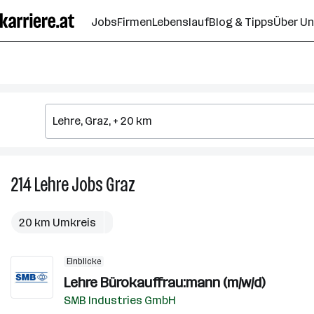
Zum
Jobs
Firmen
Lebenslauf
Blog & Tipps
Über U
Seiteninhalt
springen
214
Lehre
Jobs
Graz
214
Lehre
Jobs
20 km Umkreis
in
Graz
Einblicke
Lehre Bürokauffrau:mann (m/w/d)
SMB Industries GmbH