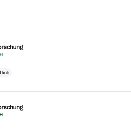
Forschung
bH
tlich
Forschung
bH