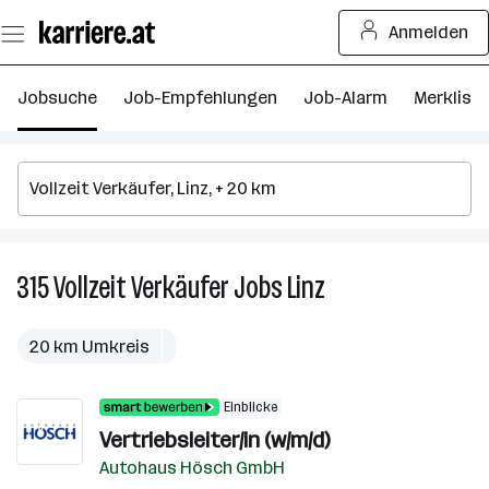
Zum
Anmelden
Seiteninhalt
springen
Jobsuche
Job-Empfehlungen
Job-Alarm
Merkliste
315
Vollzeit Verkäufer
Jobs
Linz
315
Vollzeit
Verkäufer
20 km Umkreis
Jobs
in
Einblicke
Linz
Vertriebsleiter/in (w/m/d)
Autohaus Hösch GmbH