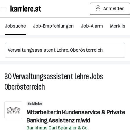
Zum
Anmelden
Seiteninhalt
springen
Jobsuche
Job-Empfehlungen
Job-Alarm
Merkliste
30
Verwaltungsassistent Lehre
Jobs
3
V
Oberösterreich
Le
J
in
Einblicke
O
Mitarbeiter:in Kundenservice & Private
Banking Assistenz m/w/d
Bankhaus Carl Spängler & Co.