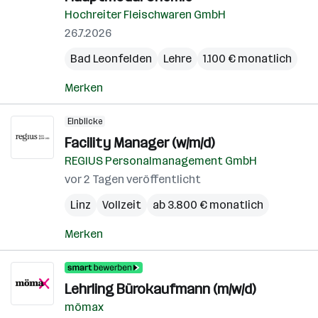
Hochreiter Fleischwaren GmbH
26.7.2026
Bad Leonfelden
Lehre
1.100 € monatlich
Merken
Einblicke
Facility Manager (w/m/d)
REGIUS Personalmanagement GmbH
vor 2 Tagen veröffentlicht
Linz
Vollzeit
ab 3.800 € monatlich
Merken
Lehrling Bürokaufmann (m/w/d)
mömax