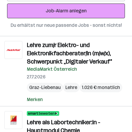
Adresse
Job-Alarm anlegen
Du erhältst nur neue passende Jobs – sonst nichts!
Lehre zum/r Elektro- und
Elektronikfachberater/in (m/w/x),
Schwerpunkt „Digitaler Verkauf"
MediaMarkt Österreich
27.7.2026
Graz-Liebenau
Lehre
1.026 € monatlich
Merken
Lehre als Labortechniker:in -
Hauptmodul Chemie