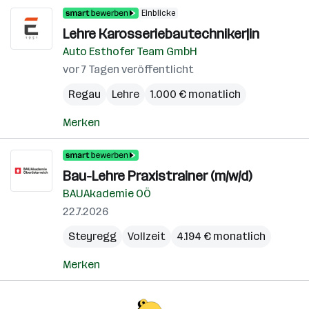
Einblicke
Lehre Karosseriebautechniker|in
Auto Esthofer Team GmbH
vor 7 Tagen veröffentlicht
Regau
Lehre
1.000 € monatlich
Merken
Bau-Lehre Praxistrainer (m/w/d)
BAUAkademie OÖ
22.7.2026
Steyregg
Vollzeit
4.194 € monatlich
Merken