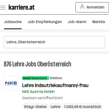
Zum
Anmelden
Seiteninhalt
springen
Jobsuche
Job-Empfehlungen
Job-Alarm
Merkliste
876
Lehre
Jobs
Oberösterreich
876
Lehre
Jobs
Einblicke
in
Lehre Indsutriekaufmann/-frau
Oberösterreich
NKE Austria GmbH
Gestern veröffentlicht
Steyr-Gleink
Lehre
1.093,49 € monatlich