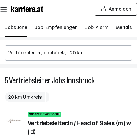
Zum
Anmelden
Seiteninhalt
springen
Jobsuche
Job-Empfehlungen
Job-Alarm
Merkliste
5
Vertriebsleiter
Jobs
Innsbruck
5
Vertriebsleiter
Jobs
20 km Umkreis
in
Innsbruck
Vertriebsleiter:in / Head of Sales (m / w
/ d)