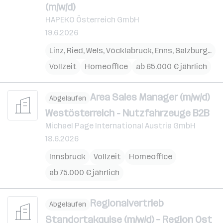
(m/w/d)
HAPEKO Österreich GmbH
19.6.2026
Linz
,
Ried
,
Wels
,
Vöcklabruck
,
Enns
,
Salzburg
,
St.
Vollzeit
Homeoffice
ab 65.000 € jährlich
Area Sales Manager (m/w/d)
Abgelaufen
Westösterreich - Nutzfahrzeuge B2B
Michael Page International Austria GmbH
18.6.2026
Innsbruck
Vollzeit
Homeoffice
ab 75.000 € jährlich
Regionalvertrieb
Abgelaufen
Standortakquise (m/w/d) – Region Ost