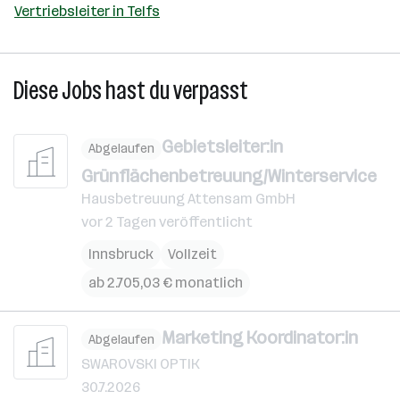
Vertriebsleiter in Telfs
Diese Jobs hast du verpasst
Gebietsleiter:in
Abgelaufen
Grünflächenbetreuung/Winterservice
Hausbetreuung Attensam GmbH
vor 2 Tagen veröffentlicht
Innsbruck
Vollzeit
ab 2.705,03 € monatlich
Marketing Koordinator:in
Abgelaufen
SWAROVSKI OPTIK
30.7.2026