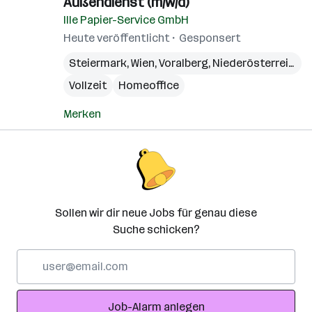
Außendienst (m/w/d)
Ille Papier-Service GmbH
Heute veröffentlicht
Gesponsert
Steiermark
,
Wien
,
Voralberg
,
Niederösterreich
,
B
Vollzeit
Homeoffice
Merken
Sollen wir dir neue Jobs für genau diese
Suche schicken?
E-
Mail-
Adresse
Job-Alarm anlegen