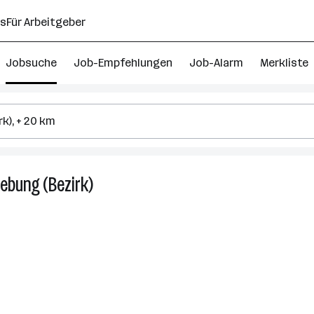
ns
Für Arbeitgeber
Jobsuche
Job-Empfehlungen
Job-Alarm
Merkliste
bung (Bezirk)
53
Vertriebsinnendienst
Jobs
in
Eisenstadt-
Umgebung
(Bezirk)