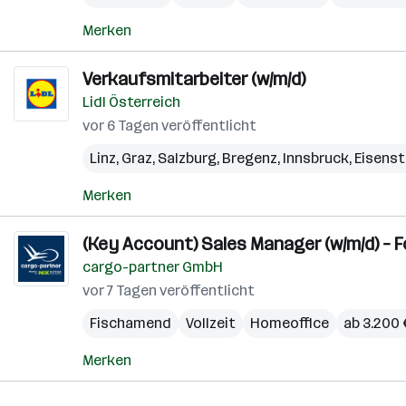
Merken
Verkaufsmitarbeiter (w/m/d)
Lidl Österreich
vor 6 Tagen veröffentlicht
Linz
,
Graz
,
Salzburg
,
Bregenz
,
Innsbruck
,
Eisens
Merken
(Key Account) Sales Manager (w/m/d) – 
cargo-partner GmbH
vor 7 Tagen veröffentlicht
Fischamend
Vollzeit
Homeoffice
ab 3.200
Merken