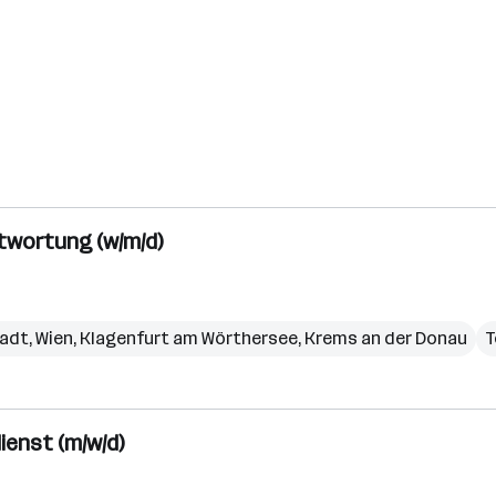
twortung (w/m/d)
tadt
,
Wien
,
Klagenfurt am Wörthersee
,
Krems an der Donau
T
enst (m/w/d)