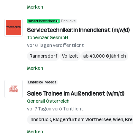
Merken
Einblicke
Servicetechniker:in Innendienst (m/w/d)
Toperczer GesmbH
vor 6 Tagen veröffentlicht
Rannersdorf
Vollzeit
ab 40.000 € jährlich
Merken
Einblicke
Videos
Sales Trainee im Außendienst (w/m/d)
Generali Österreich
vor 7 Tagen veröffentlicht
Innsbruck
,
Klagenfurt am Wörthersee
,
Wien
,
Bre
Merken