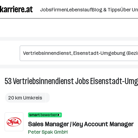
Zum
Jobs
Firmen
Lebenslauf
Blog & Tipps
Über U
Seiteninhalt
springen
53
Vertriebsinnendienst
Jobs
Eisenstadt-Umge
20 km Umkreis
Sales Manager / Key Account Manager
Peter Spak GmbH