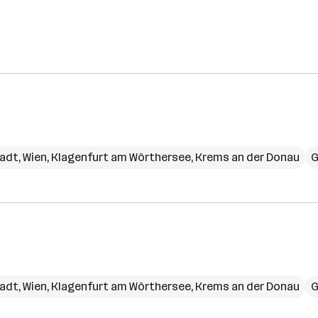
tadt
,
Wien
,
Klagenfurt am Wörthersee
,
Krems an der Donau
G
tadt
,
Wien
,
Klagenfurt am Wörthersee
,
Krems an der Donau
G