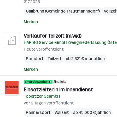
31.7.2026
Gallbrunn (Gemeinde Trautmannsdorf)
Vollzei
Merken
Verkäufer Teilzeit (m/w/d)
HARIBO Service-GmbH Zweigniederlassung Öste
Heute veröffentlicht
Parndorf
Teilzeit
ab 2.321 € monatlich
Merken
Einblicke
Einsatzleiter:in im Innendienst
Toperczer GesmbH
vor 3 Tagen veröffentlicht
Rannersdorf
Vollzeit
ab 45.000 € jährlich