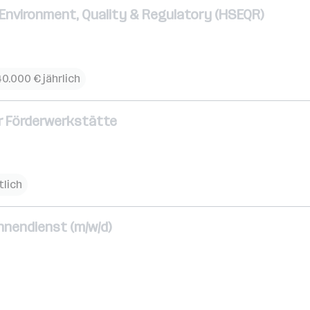
, Environment, Quality & Regulatory (HSEQR)
40.000 € jährlich
ür Förderwerkstätte
tlich
Innendienst (m/w/d)