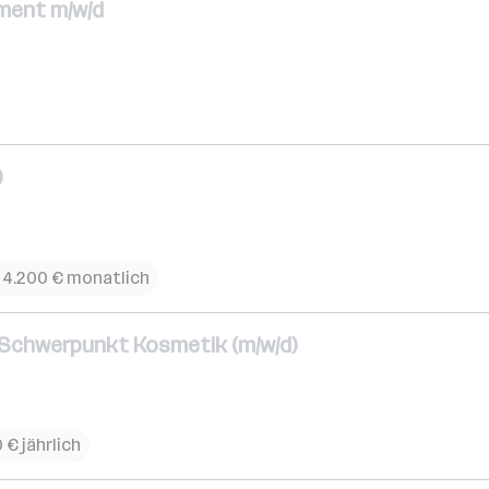
ment m/w/d
)
 4.200 € monatlich
- Schwerpunkt Kosmetik (m/w/d)
 € jährlich