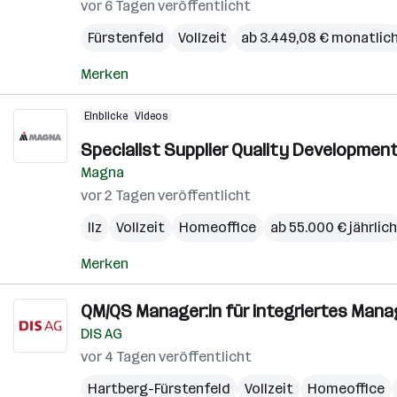
vor 6 Tagen veröffentlicht
Fürstenfeld
Vollzeit
ab 3.449,08 € monatlic
Merken
Einblicke
Videos
Specialist Supplier Quality Developmen
Magna
vor 2 Tagen veröffentlicht
Ilz
Vollzeit
Homeoffice
ab 55.000 € jährlich
Merken
QM/QS Manager:in für integriertes Man
DIS AG
vor 4 Tagen veröffentlicht
Hartberg-Fürstenfeld
Vollzeit
Homeoffice