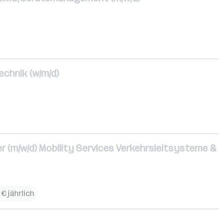
echnik (w/m/d)
r (m/w/d) Mobility Services Verkehrsleitsysteme & 
 € jährlich