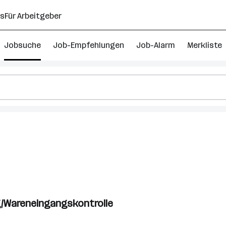
ns
Für Arbeitgeber
Jobsuche
Job-Empfehlungen
Job-Alarm
Merkliste
tsmanagement
g
ng/Wareneingangskontrolle