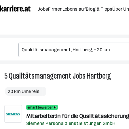
Zum
Jobs
Firmen
Lebenslauf
Blog & Tipps
Über U
Seiteninhalt
springen
5
Qualitätsmanagement
Jobs
Hartberg
5
Qualitä
Jobs
20 km Umkreis
in
Hartber
Mitarbeiter:in für die Qualitätssicheru
Siemens Personaldienstleistungen GmbH