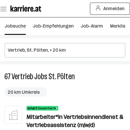
Zum
Anmelden
Seiteninhalt
springen
Jobsuche
Job-Empfehlungen
Job-Alarm
Merkliste
67
Vertrieb
Jobs
St. Pölten
67
Vertrieb
Jobs
20 km Umkreis
in
St.
Pölten
Mitarbeiter*in Vertriebsinnendienst &
Vertriebsassistenz (m/w/d)