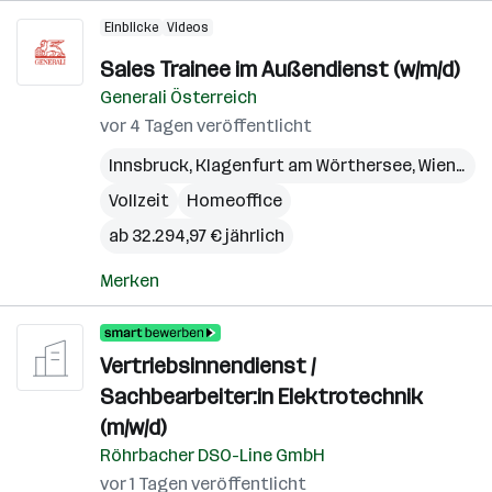
Einblicke
Videos
Sales Trainee im Außendienst (w/m/d)
Generali Österreich
vor 4 Tagen veröffentlicht
Innsbruck
,
Klagenfurt am Wörthersee
,
Wien
,
Bre
Vollzeit
Homeoffice
ab 32.294,97 € jährlich
Merken
Vertriebsinnendienst /
Sachbearbeiter:in Elektrotechnik
(m/w/d)
Röhrbacher DSO-Line GmbH
vor 1 Tagen veröffentlicht