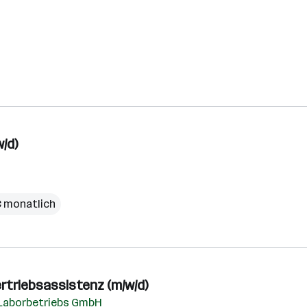
/d)
€ monatlich
ertriebsassistenz (m/w/d)
 Laborbetriebs GmbH