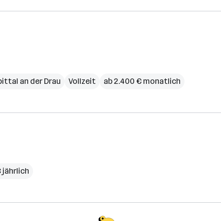
ittal an der Drau
Vollzeit
ab 2.400 € monatlich
 jährlich