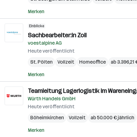
Merken
Einblicke
Sachbearbeiter:in Zoll
voestalpine AG
Heute veröffentlicht
St. Pölten
Vollzeit
Homeoffice
ab 3.396,21
Merken
Teamleitung Lagerlogistik im Wareneinga
Würth Handels GmbH
Heute veröffentlicht
Böheimkirchen
Vollzeit
ab 50.000 € jährlich
Merken