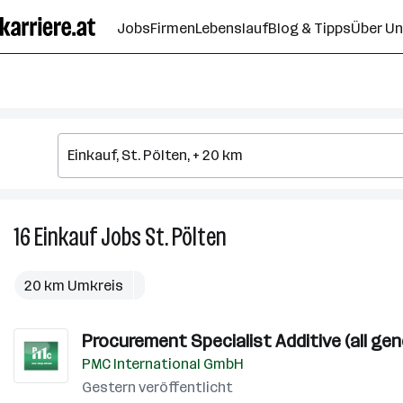
Zum
Jobs
Firmen
Lebenslauf
Blog & Tipps
Über U
Seiteninhalt
springen
16
Einkauf
Jobs
St. Pölten
16
Einkauf
Jobs
20 km Umkreis
in
St.
Procurement Specialist Additive (all gen
Pölten
PMC International GmbH
Gestern veröffentlicht