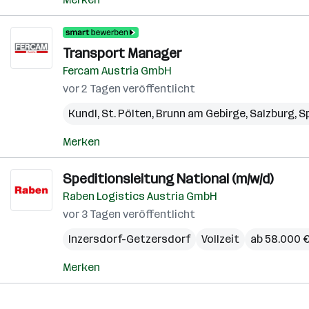
Transport Manager
Fercam Austria GmbH
vor 2 Tagen veröffentlicht
Kundl
,
St. Pölten
,
Brunn am Gebirge
,
Salzburg
,
Sp
Merken
Speditionsleitung National (m/w/d)
Raben Logistics Austria GmbH
vor 3 Tagen veröffentlicht
Inzersdorf-Getzersdorf
Vollzeit
ab 58.000 €
Merken