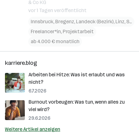
& Co KG
vor 1 Tagen veröffentlicht
Innsbruck
,
Bregenz
,
Landeck (Bezirk)
,
Linz
,
St. Pölten
Freelancer*in, Projektarbeit
ab 4.000 € monatlich
karriere.blog
Arbeiten bei Hitze: Was ist erlaubt und was
nicht?
6.7.2026
Burnout vorbeugen: Was tun, wenn alles zu
viel wird?
29.6.2026
Weitere Artikel anzeigen