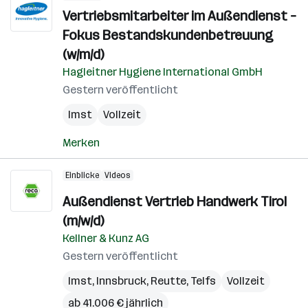
Vertriebsmitarbeiter im Außendienst –
Fokus Bestandskundenbetreuung
(w/m/d)
Hagleitner Hygiene International GmbH
Gestern veröffentlicht
Imst
Vollzeit
Merken
Einblicke
Videos
Außendienst Vertrieb Handwerk Tirol
(m/w/d)
Kellner & Kunz AG
Gestern veröffentlicht
Imst
,
Innsbruck
,
Reutte
,
Telfs
Vollzeit
ab 41.006 € jährlich