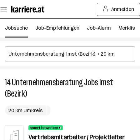
Zum
Anmelden
Seiteninhalt
springen
Jobsuche
Job-Empfehlungen
Job-Alarm
Merkliste
14
Unternehmensberatung
Jobs
Imst
14
U
(Bezirk)
J
in
I
20 km Umkreis
(B
Vertriebsmitarbeiter / Projektleiter