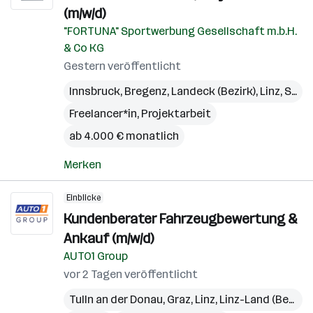
(m/w/d)
"FORTUNA" Sportwerbung Gesellschaft m.b.H.
& Co KG
Gestern veröffentlicht
Innsbruck
,
Bregenz
,
Landeck (Bezirk)
,
Linz
,
St. Pölten
Freelancer*in, Projektarbeit
ab 4.000 € monatlich
Merken
Einblicke
Kundenberater Fahrzeugbewertung &
Ankauf (m/w/d)
AUTO1 Group
vor 2 Tagen veröffentlicht
Tulln an der Donau
,
Graz
,
Linz
,
Linz-Land (Bezirk)