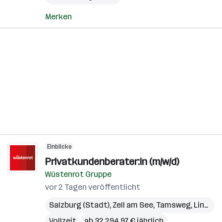
Merken
Einblicke
Privatkundenberater:in (m/w/d)
Wüstenrot Gruppe
vor 2 Tagen veröffentlicht
Salzburg (Stadt)
,
Zell am See
,
Tamsweg
,
Linz
,
Gm
Vollzeit
ab 32.294,97 € jährlich