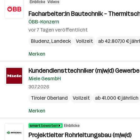
Einblicke
Videos
Facharbeiter:in Bautechnik – Thermitsch
ÖBB-Konzern
vor 7 Tagen veröffentlicht
Bludenz
,
Landeck
Vollzeit
ab 42.807,10 € jähr
Merken
Kundendiensttechniker (m/w/d) Gewerbe
Miele GesmbH
30.7.2026
Tiroler Oberland
Vollzeit
ab 41.000 € jährlich
Merken
Einblicke
Projektleiter Rohrleitungsbau (m/w/d)