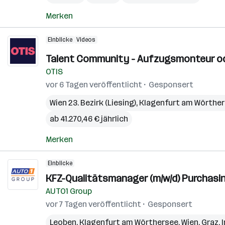
Merken
Einblicke
Videos
Talent Community - Aufzugsmonteur ode
OTIS
vor 6 Tagen veröffentlicht
Gesponsert
Wien 23. Bezirk (Liesing)
,
Klagenfurt am Wörthe
ab 41.270,46 € jährlich
Merken
Einblicke
KFZ-Qualitätsmanager (m/w/d) Purchasin
AUTO1 Group
vor 7 Tagen veröffentlicht
Gesponsert
Leoben
,
Klagenfurt am Wörthersee
,
Wien
,
Graz
,