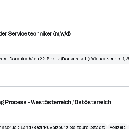
r Servicetechniker (m/w/d)
rsee
,
Dornbirn
,
Wien 22. Bezirk (Donaustadt)
,
Wiener Neudorf
,
W
g Process - Westösterreich / Ostösterreich
Innsbruck-Land (Bezirk)
,
Salzburg
,
Salzburg (Stadt)
Vollzeit