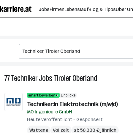
Zum
Jobs
Firmen
Lebenslauf
Blog & Tipps
Über U
Seiteninhalt
springen
77
Techniker
Jobs
Tiroler Oberland
77
Techniker
Jobs
Einblicke
in
Techniker:in Elektrotechnik (m/w/d)
Tiroler
MO Ingenieure GmbH
Oberland
Heute veröffentlicht
Gesponsert
Wattens
Vollzeit
ab 56.000 € jährlich