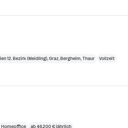
ien 12. Bezirk (Meidling)
,
Graz
,
Bergheim
,
Thaur
Vollzeit
Homeoffice
ab 46.200 € jährlich