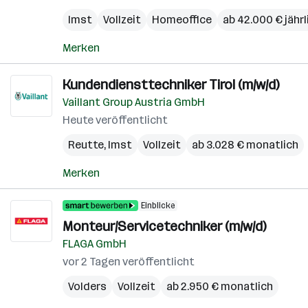
Imst
Vollzeit
Homeoffice
ab 42.000 € jährl
Merken
Kundendiensttechniker Tirol (m/w/d)
Vaillant Group Austria GmbH
Heute veröffentlicht
Reutte
,
Imst
Vollzeit
ab 3.028 € monatlich
Merken
Einblicke
Monteur/Servicetechniker (m/w/d)
FLAGA GmbH
vor 2 Tagen veröffentlicht
Volders
Vollzeit
ab 2.950 € monatlich