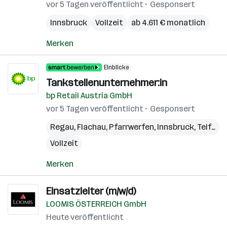
vor 5 Tagen veröffentlicht
Gesponsert
Innsbruck
Vollzeit
ab 4.611 € monatlich
Merken
Einblicke
Tankstellenunternehmer:in
bp Retail Austria GmbH
vor 5 Tagen veröffentlicht
Gesponsert
Regau
,
Flachau
,
Pfarrwerfen
,
Innsbruck
,
Telfs
,
G
Vollzeit
Merken
Einsatzleiter (m/w/d)
LOOMIS ÖSTERREICH GmbH
Heute veröffentlicht