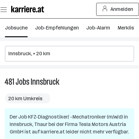
Zum
Anmelden
Seiteninhalt
springen
Jobsuche
Job-Empfehlungen
Job-Alarm
Merkliste
481
Jobs
Innsbruck
481
Jobs
in
20 km Umkreis
Innsbruck
Der Job
KFZ-Diagnostiker/ -Mechatroniker (m/w/d)
in
Innsbruck, Thaur
bei der Firma
Tesla Motors Austria
GmbH
ist auf karriere.at leider nicht mehr verfügbar.