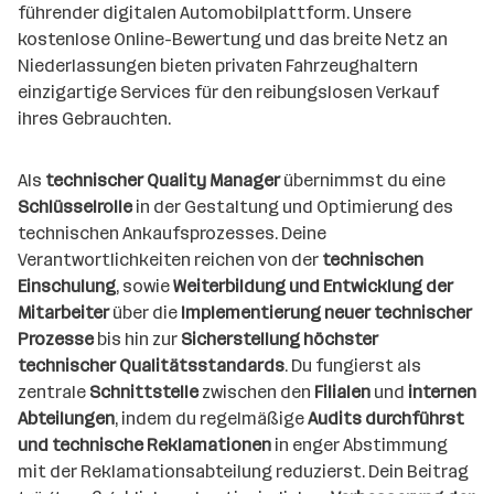
e
führender digitalen Automobilplattform. Unsere
n
kostenlose Online-Bewertung und das breite Netz an
a
Niederlassungen bieten privaten Fahrzeughaltern
n
einzigartige Services für den reibungslosen Verkauf
z
ihres Gebrauchten.
a
h
Als
technischer Quality Manager
übernimmst du eine
l
Schlüsselrolle
in der Gestaltung und Optimierung des
technischen Ankaufsprozesses. Deine
Verantwortlichkeiten reichen von der
technischen
Einschulung
, sowie
Weiterbildung und Entwicklung der
Mitarbeiter
über die
Implementierung neuer technischer
Prozesse
bis hin zur
Sicherstellung höchster
technischer Qualitätsstandards
. Du fungierst als
zentrale
Schnittstelle
zwischen den
Filialen
und
internen
Abteilungen
, indem du regelmäßige
Audits durchführst
und technische Reklamationen
in enger Abstimmung
mit der Reklamationsabteilung reduzierst. Dein Beitrag