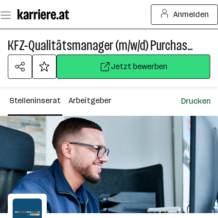
Zum
Anmelden
Seiteninhalt
springen
KFZ-Qualitätsmanager (m/w/d) Purchasing Process - Westösterreich / Ostösterreich
Jetzt bewerben
Stelleninserat
Arbeitgeber
Drucken