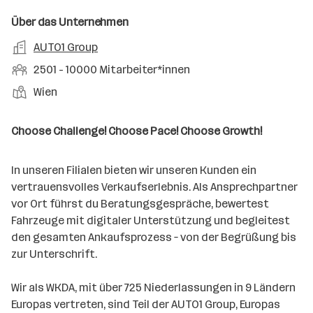
a
m
f
o
e
f
r
o
f
Über das Unternehmen
r
b
s
t
d
e
t
A
AUTO1 Group
e
f
e
n
e
r
n
e
M
2501 - 10000 Mitarbeiter*innen
l
e
b
e
l
i
l
S
S
Wien
e
d
t
t
t
i
e
a
e
a
t
Choose Challenge! Choose Pace! Choose Growth!
r
r
l
n
g
b
l
d
e
e
In unseren Filialen bieten wir unseren Kunden ein
e
o
b
i
vertrauensvolles Verkaufserlebnis. Als Ansprechpartner
n
r
e
t
vor Ort führst du Beratungsgespräche, bewertest
t
r
e
Fahrzeuge mit digitaler Unterstützung und begleitest
e
r
den gesamten Ankaufsprozess – von der Begrüßung bis
*
zur Unterschrift.
i
n
Wir als WKDA, mit über 725 Niederlassungen in 9 Ländern
n
Europas vertreten, sind Teil der AUTO1 Group, Europas