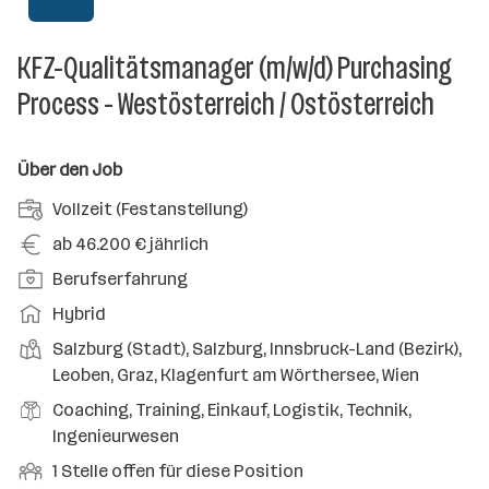
KFZ-Qualitätsmanager (m/w/d) Purchasing
Process - Westösterreich / Ostösterreich
Über den Job
A
Vollzeit (Festanstellung)
n
G
ab 46.200 € jährlich
s
e
P
Berufserfahrung
t
h
o
e
A
Hybrid
a
s
l
r
l
D
Salzburg (Stadt), Salzburg, Innsbruck-Land (Bezirk),
i
l
b
t
i
Leoben, Graz, Klagenfurt am Wörthersee, Wien
t
u
e
e
i
B
Coaching, Training, Einkauf, Logistik, Technik,
n
i
n
o
e
Ingenieurwesen
g
t
s
n
r
s
s
O
1 Stelle offen für diese Position
t
s
u