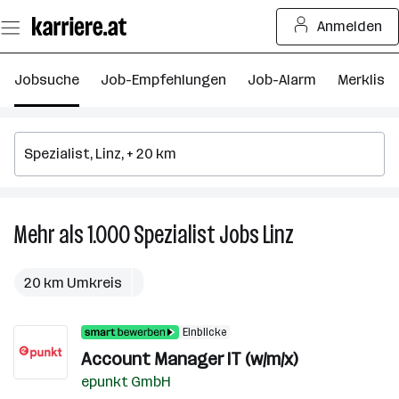
Zum
Anmelden
Seiteninhalt
springen
Jobsuche
Job-Empfehlungen
Job-Alarm
Merkliste
Mehr als 1.000
Spezialist
Jobs
Linz
Mehr
als
1.000
20 km Umkreis
Spezialist
Jobs
Einblicke
in
Account Manager IT (w/m/x)
Linz
epunkt GmbH