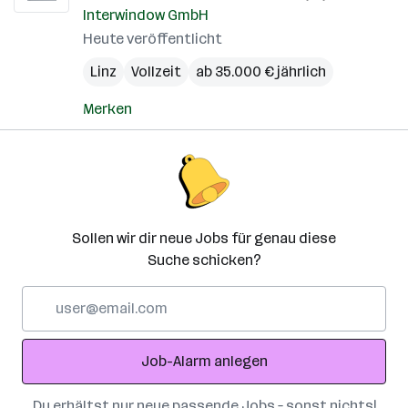
Interwindow GmbH
Heute veröffentlicht
Linz
Vollzeit
ab 35.000 € jährlich
Merken
Sollen wir dir neue Jobs für genau diese
Suche schicken?
E-
Mail-
Adresse
Job-Alarm anlegen
Du erhältst nur neue passende Jobs – sonst nichts!