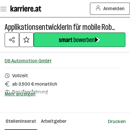
Zum
Anmelden
Seiteninhalt
springen
ApplikationsentwicklerIn für mobile Robotik (m/w/x)
DS Automotion GmbH
Vollzeit
ab 3.500 € monatlich
Berufserfahrung
Mehr anzeigen
Homeoffice möglich
Linz
Stelleninserat
Arbeitgeber
Drucken
Über das Unternehmen