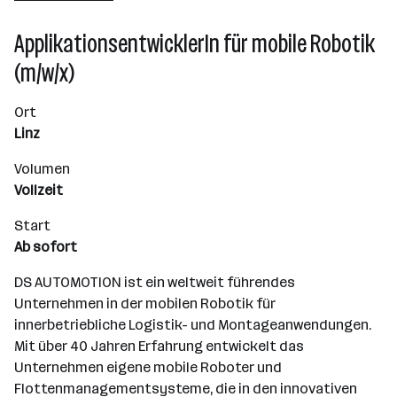
101 - 500 Mitarbeiter*innen
ApplikationsentwicklerIn für mobile Robotik
Linz
(m/w/x)
Ort
Linz
Volumen
Vollzeit
Start
Ab sofort
DS AUTOMOTION ist ein weltweit führendes
Unternehmen in der mobilen Robotik für
innerbetriebliche Logistik- und Montageanwendungen.
Mit über 40 Jahren Erfahrung entwickelt das
Unternehmen eigene mobile Roboter und
Flottenmanagementsysteme, die in den innovativen