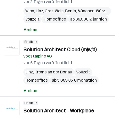
vor 2 Tagen veröffentlicht
Wien
,
Linz
,
Graz
,
Wels
,
Berlin
,
München
,
Würzburg
Vollzeit
Homeoffice
ab 66.000 € jährlich
Merken
Einblicke
Solution Architect Cloud (m/w/d)
voestalpine AG
vor 6 Tagen veröffentlicht
Linz
,
Krems an der Donau
Vollzeit
Homeoffice
ab 5.069,65 € monatlich
Merken
Einblicke
Solution Architect - Workplace