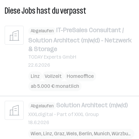
Diese Jobs hast du verpasst
IT-PreSales Consultant /
Abgelaufen
Solution Architect (m/w/d) - Netzwerk
& Storage
TODAY Experts GmbH
22.6.2026
Linz
Vollzeit
Homeoffice
ab 5.000 € monatlich
Solution Architect (m/w/d)
Abgelaufen
XXXLdigital – Part of XXXL Group
18.6.2026
Wien
,
Linz
,
Graz
,
Wels
,
Berlin
,
Munich
,
Würzburg
,
M