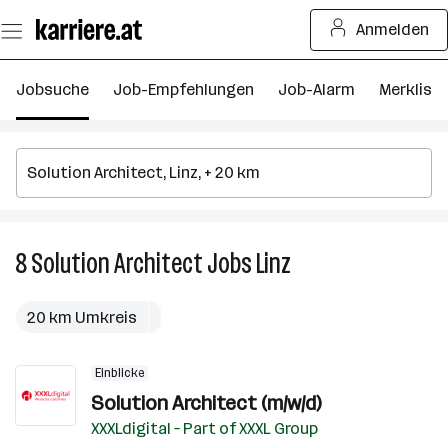
Zum
Anmelden
Seiteninhalt
springen
Jobsuche
Job-Empfehlungen
Job-Alarm
Merkliste
8
Solution Architect
Jobs
Linz
8
Solution
Architect
20 km Umkreis
Jobs
in
Einblicke
Linz
Solution Architect (m/w/d)
XXXLdigital – Part of XXXL Group