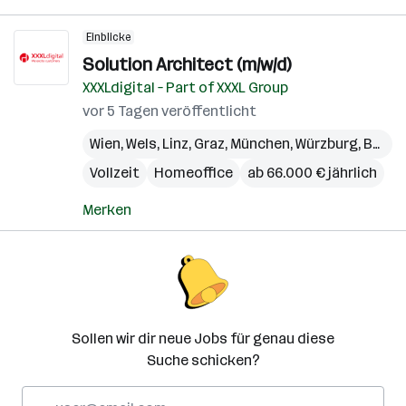
Einblicke
Solution Architect (m/w/d)
XXXLdigital – Part of XXXL Group
vor 5 Tagen veröffentlicht
Wien
,
Wels
,
Linz
,
Graz
,
München
,
Würzburg
,
Berlin
Vollzeit
Homeoffice
ab 66.000 € jährlich
Merken
Sollen wir dir neue Jobs für genau diese
Suche schicken?
E-