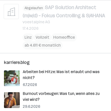
SAP Solution Architect
Abgelaufen
(m/w/d) – Fokus Controlling & S/4HANA
voestalpine AG
17.4.2026
Linz
Vollzeit
Homeoffice
ab 4.611 € monatlich
karriere.blog
Arbeiten bei Hitze: Was ist erlaubt und was
nicht?
6.7.2026
Burnout vorbeugen: Was tun, wenn alles zu
viel wird?
29.6.2026