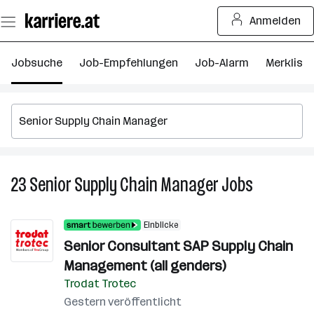
Zum
Anmelden
Seiteninhalt
springen
Jobsuche
Job-Empfehlungen
Job-Alarm
Merkliste
23
Senior Supply Chain Manager
Jobs
23
Senior
Supply
Einblicke
Chain
Senior Consultant SAP Supply Chain
Manager
Management (all genders)
Jobs
Trodat Trotec
Gestern veröffentlicht