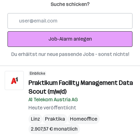
Suche schicken?
E-
Mail-
Adresse
Job-Alarm anlegen
Du erhältst nur neue passende Jobs – sonst nichts!
Einblicke
Praktikum Facility Management Data
Scout (m/w/d)
A1 Telekom Austria AG
Heute veröffentlicht
Linz
Praktika
Homeoffice
2.907,57 € monatlich