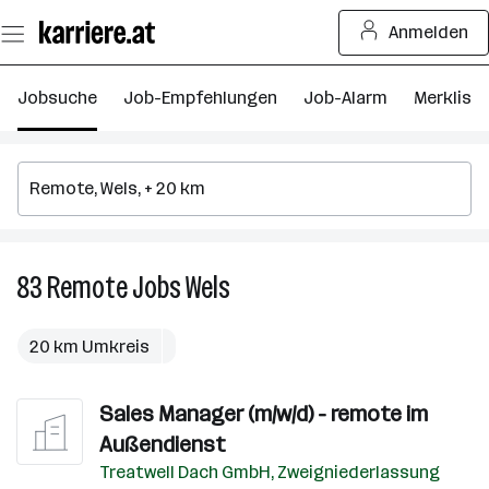
Zum
Anmelden
Seiteninhalt
springen
Jobsuche
Job-Empfehlungen
Job-Alarm
Merkliste
83
Remote
Jobs
Wels
83
Remote
Jobs
20 km Umkreis
in
Wels
Sales Manager (m/w/d) - remote im
Außendienst
Treatwell Dach GmbH, Zweigniederlassung