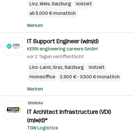
Linz
,
Wels
,
Salzburg
Vollzeit
ab 5.000 € monatlich
Merken
IT Support Engineer (w/m/d)
KERN engineering careers GmbH
vor 2 Tagen veröffentlicht
Linz-Land
,
Graz
,
Salzburg
Vollzeit
Homeoffice
2.900 € – 3.500 € monatlich
Merken
Einblicke
IT Architect Infrastructure (VDI)
(m/w/d)*
TGW Logistics