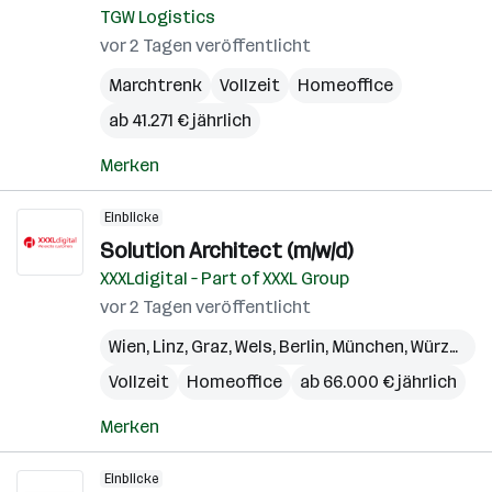
TGW Logistics
vor 2 Tagen veröffentlicht
Marchtrenk
Vollzeit
Homeoffice
ab 41.271 € jährlich
Merken
Einblicke
Solution Architect (m/w/d)
XXXLdigital – Part of XXXL Group
vor 2 Tagen veröffentlicht
Wien
,
Linz
,
Graz
,
Wels
,
Berlin
,
München
,
Würzburg
Vollzeit
Homeoffice
ab 66.000 € jährlich
Merken
Einblicke