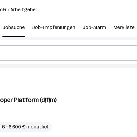
ns
Für Arbeitgeber
Jobsuche
Job-Empfehlungen
Job-Alarm
Merkliste
oper Platform (d/f/m)
 € – 6.600 € monatlich