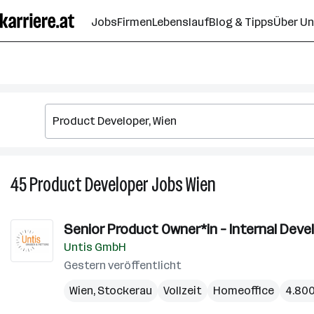
Zum
Jobs
Firmen
Lebenslauf
Blog & Tipps
Über U
Seiteninhalt
springen
45
Product Developer
Jobs
Wien
45
Product
Developer
Senior Product Owner*in – Internal Devel
Jobs
Untis GmbH
in
Wien
Gestern veröffentlicht
Wien
,
Stockerau
Vollzeit
Homeoffice
4.800