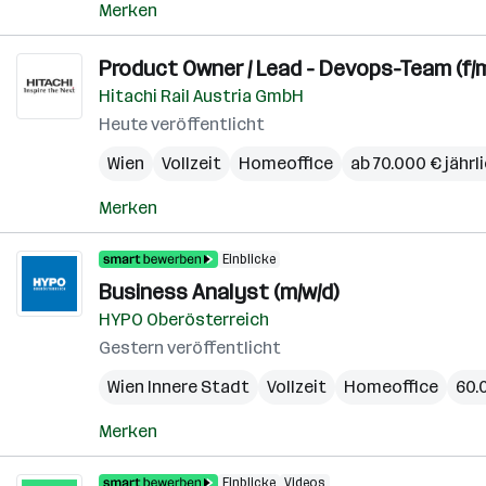
Merken
Product Owner / Lead - Devops-Team (f/m
Hitachi Rail Austria GmbH
Heute veröffentlicht
Wien
Vollzeit
Homeoffice
ab 70.000 € jährl
Merken
Einblicke
Business Analyst (m/w/d)
HYPO Oberösterreich
Gestern veröffentlicht
Wien Innere Stadt
Vollzeit
Homeoffice
60.
Merken
Einblicke
Videos