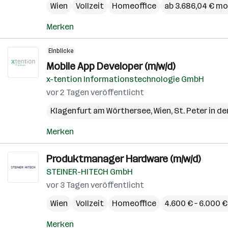
Wien
Vollzeit
Homeoffice
ab 3.686,04 € mo
Merken
Einblicke
Mobile App Developer (m/w/d)
x-tention Informationstechnologie GmbH
vor 2 Tagen veröffentlicht
Klagenfurt am Wörthersee
,
Wien
,
St. Peter in de
Merken
Produktmanager Hardware (m/w/d)
STEINER-HITECH GmbH
vor 3 Tagen veröffentlicht
Wien
Vollzeit
Homeoffice
4.600 € – 6.000 
Merken