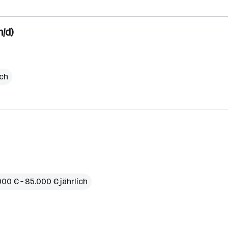
/d)
ich
000 € – 85.000 € jährlich