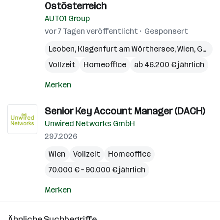
Ostösterreich
AUTO1 Group
vor 7 Tagen veröffentlicht
Gesponsert
Leoben
,
Klagenfurt am Wörthersee
,
Wien
,
Graz
,
Vollzeit
Homeoffice
ab 46.200 € jährlich
Merken
Senior Key Account Manager (DACH)
Unwired Networks GmbH
29.7.2026
Wien
Vollzeit
Homeoffice
70.000 € – 90.000 € jährlich
Merken
Ähnliche Suchbegriffe