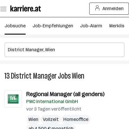
Zum
Anmelden
Seiteninhalt
springen
Jobsuche
Job-Empfehlungen
Job-Alarm
Merkliste
13
District Manager
Jobs
Wien
13
District
Manager
Regional Manager (all genders)
Jobs
PMC International GmbH
in
Wien
vor 3 Tagen veröffentlicht
Wien
Vollzeit
Homeoffice
ab 4.500 € monatlich