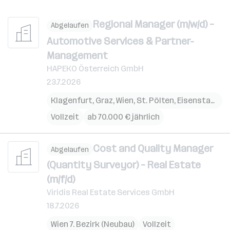
Regional Manager (m/w/d) –
Abgelaufen
Automotive Services & Partner-
Management
HAPEKO Österreich GmbH
23.7.2026
Klagenfurt
,
Graz
,
Wien
,
St. Pölten
,
Eisenstadt
Vollzeit
ab 70.000 € jährlich
Cost and Quality Manager
Abgelaufen
(Quantity Surveyor) – Real Estate
(m/f/d)
Viridis Real Estate Services GmbH
18.7.2026
Wien 7. Bezirk (Neubau)
Vollzeit