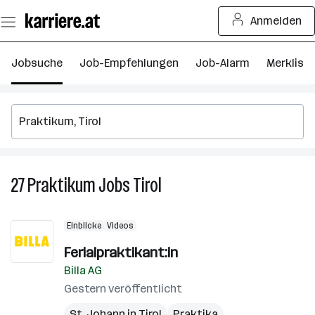
Zum
Anmelden
Seiteninhalt
springen
Jobsuche
Job-Empfehlungen
Job-Alarm
Merkliste
27
Praktikum
Jobs
Tirol
27
Praktikum
Jobs
Einblicke
Videos
in
Tirol
Ferialpraktikant:in
Billa AG
Gestern veröffentlicht
St. Johann in Tirol
Praktika