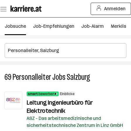
Zum
Anmelden
Seiteninhalt
springen
Jobsuche
Job-Empfehlungen
Job-Alarm
Merkliste
69
Personalleiter
Jobs
Salzburg
69
Personalleiter
Jobs
Einblicke
in
Leitung Ingenieurbüro für
Salzburg
Elektrotechnik
ASZ - Das arbeitsmedizinische und
sicherheitstechnische Zentrum in Linz GmbH