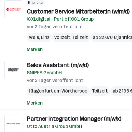
Einblicke
Customer Service Mitarbeiter:in (w/m/d)
XXXLdigital – Part of XXXL Group
vor 2 Tagen veröffentlicht
Wels
,
Linz
Vollzeit, Teilzeit
ab 32.676 € jährlic
Merken
Sales Assistant (m/w/d)
SNIPES GesmbH
vor 3 Tagen veröffentlicht
Klagenfurt am Wörthersee
Teilzeit
ab 2.195
Merken
Partner Integration Manager (m/w/x)
Otto Austria Group GmbH