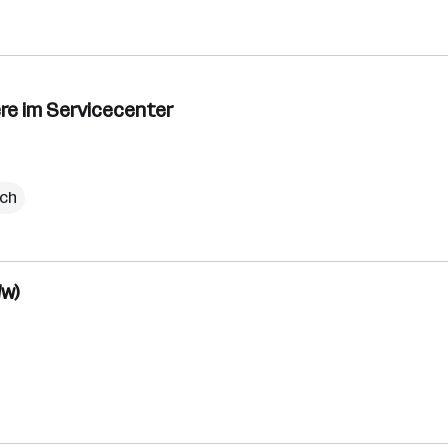
ere im Servicecenter
ich
/w)