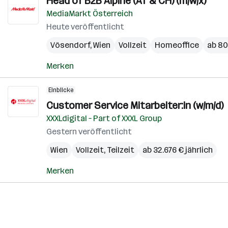
Head of B2B Alpine (AT & CH) (m/w/x)
MediaMarkt Österreich
Heute veröffentlicht
Vösendorf
,
Wien
Vollzeit
Homeoffice
ab 80
Merken
Einblicke
Customer Service Mitarbeiter:in (w/m/d)
XXXLdigital – Part of XXXL Group
Gestern veröffentlicht
Wien
Vollzeit, Teilzeit
ab 32.676 € jährlich
Merken