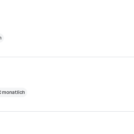
h
 € monatlich