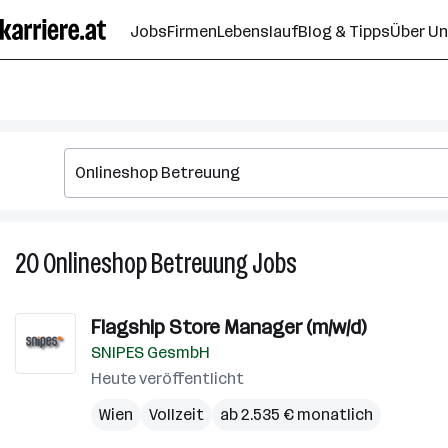
Zum
Jobs
Firmen
Lebenslauf
Blog & Tipps
Über U
Seiteninhalt
springen
20
Onlineshop Betreuung
Jobs
20
Onlineshop
Betreuung
Flagship Store Manager (m/w/d)
Jobs
SNIPES GesmbH
Heute veröffentlicht
Wien
Vollzeit
ab 2.535 € monatlich