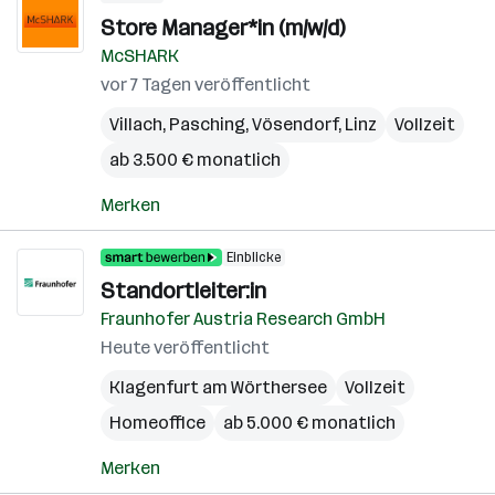
Store Manager*in (m/w/d)
McSHARK
vor 7 Tagen veröffentlicht
Villach
,
Pasching
,
Vösendorf
,
Linz
Vollzeit
ab 3.500 € monatlich
Merken
Einblicke
Standortleiter:in
Fraunhofer Austria Research GmbH
Heute veröffentlicht
Klagenfurt am Wörthersee
Vollzeit
Homeoffice
ab 5.000 € monatlich
Merken