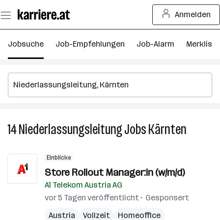
Zum
Anmelden
Seiteninhalt
springen
Jobsuche
Job-Empfehlungen
Job-Alarm
Merkliste
14
Niederlassungsleitung
Jobs
Kärnten
14
Niederla
Jobs
Einblicke
in
Store Rollout Manager:in (w/m/d)
Kärnten
A1 Telekom Austria AG
vor 5 Tagen veröffentlicht
Gesponsert
Austria
Vollzeit
Homeoffice