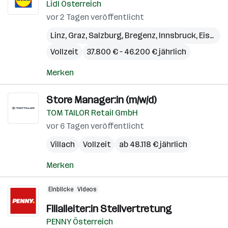
Lidl Österreich
vor 2 Tagen veröffentlicht
Linz
,
Graz
,
Salzburg
,
Bregenz
,
Innsbruck
,
Eisenstadt
Vollzeit
37.800 € – 46.200 € jährlich
Merken
Store Manager:in (m/w/d)
TOM TAILOR Retail GmbH
vor 6 Tagen veröffentlicht
Villach
Vollzeit
ab 48.118 € jährlich
Merken
Einblicke
Videos
Filialleiter:in Stellvertretung
PENNY Österreich