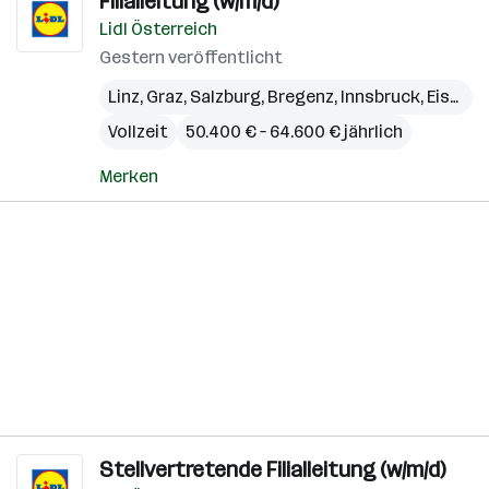
Filialleitung (w/m/d)
Lidl Österreich
Gestern veröffentlicht
Linz
,
Graz
,
Salzburg
,
Bregenz
,
Innsbruck
,
Eisenstadt
Vollzeit
50.400 € – 64.600 € jährlich
Merken
Stellvertretende Filialleitung (w/m/d)