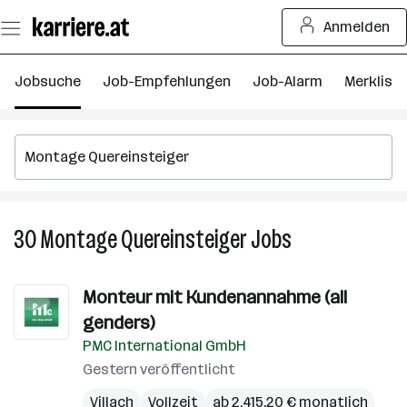
Zum
Anmelden
Seiteninhalt
springen
Jobsuche
Job-Empfehlungen
Job-Alarm
Merkliste
30
Montage Quereinsteiger
Jobs
30
Montage
Quereinsteiger
Monteur mit Kundenannahme (all
Jobs
genders)
PMC International GmbH
Gestern veröffentlicht
Villach
Vollzeit
ab 2.415,20 € monatlich