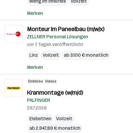
Weng im Innkreis
Vollzeit
Merken
Monteur im Paneelbau (m/w/x)
ZELLNER Personal Lösungen
vor 7 Tagen veröffentlicht
Linz
Vollzeit
ab 3.100 € monatlich
Merken
Einblicke
Videos
Kranmontage (w/m/d)
PALFINGER
29.7.2026
Elsbethen
Vollzeit
ab 2.947,89 € monatlich