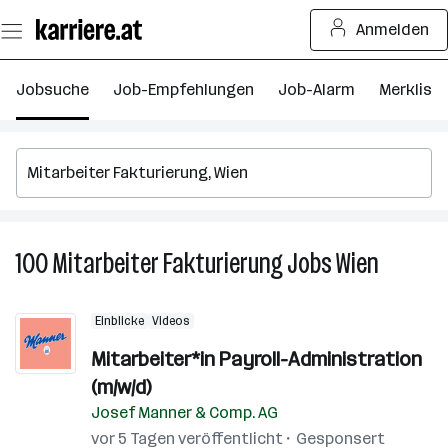
Zum
Anmelden
Seiteninhalt
springen
Jobsuche
Job-Empfehlungen
Job-Alarm
Merkliste
100
Mitarbeiter Fakturierung
Jobs
Wien
100
Mitarbeit
Fakturie
Einblicke
Videos
Jobs
in
Mitarbeiter*in Payroll-Administration
Wien
(m/w/d)
Josef Manner & Comp. AG
vor 5 Tagen veröffentlicht
Gesponsert