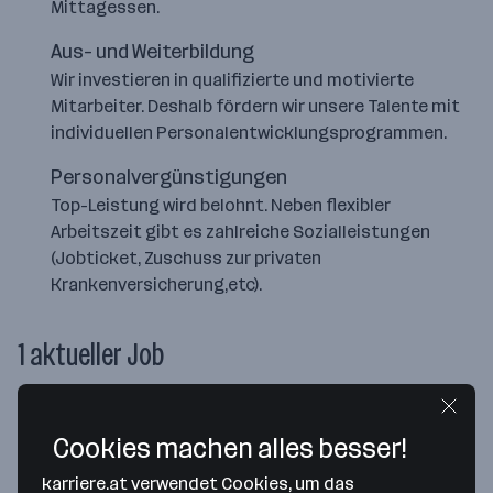
Mittagessen.
Aus- und Weiterbildung
Wir investieren in qualifizierte und motivierte
Mitarbeiter. Deshalb fördern wir unsere Talente mit
individuellen Personalentwicklungsprogrammen.
Personalvergünstigungen
Top-Leistung wird belohnt. Neben flexibler
Arbeitszeit gibt es zahlreiche Sozialleistungen
(Jobticket, Zuschuss zur privaten
Krankenversicherung,etc).
1 aktueller Job
Nutztierexpertin oder Nutztierexperte im
Cookies machen alles besser!
Produktmanagement (m/w/d)
karriere.at verwendet Cookies, um das
Die Österreichische Hagelversicherung