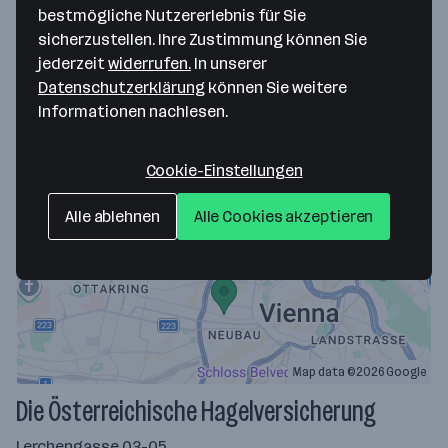
bestmögliche Nutzererlebnis für Sie
vor 7 Tagen veröffentlicht
sicherzustellen. Ihre Zustimmung können Sie
Wien
ab 56.454,58 € jährlich
jederzeit
widerrufen.
In unserer
Datenschutzerklärung
können Sie weitere
Merken
Informationen nachlesen.
Cookie-Einstellungen
Alle ablehnen
Alle Cookies akzeptieren
Map data ©2026 Google
Die Österreichische Hagelversicherung
Lerchengasse 03-05