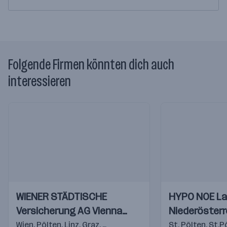
Folgende Firmen könnten dich auch
interessieren
Einblicke
Einblicke
Einblicke
Einblicke
WIENER STÄDTISCHE
HYPO NOE La
Videos
Videos
Versicherung AG Vienna
Niederösterr
Insurance Group
AG
Wien
,
Pölten
,
Linz
,
Graz
,
Klagenfurt
,
Salzburg
St. Pölten
,
Innsbruck
,
St.P
,
F