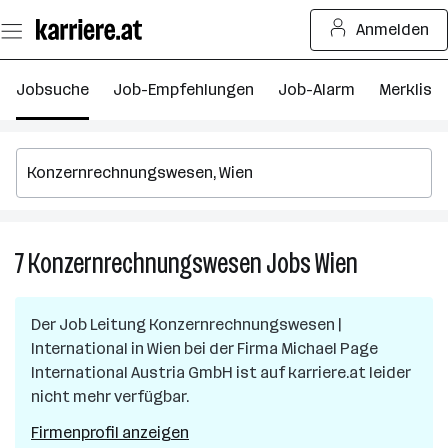
Zum
Anmelden
Seiteninhalt
springen
Jobsuche
Job-Empfehlungen
Job-Alarm
Merkliste
7
Konzernrechnungswesen
Jobs
Wien
7
Konzernrec
Jobs
Der Job
Leitung Konzernrechnungswesen |
in
International
in
Wien
bei der Firma
Michael Page
Wien
International Austria GmbH
ist auf karriere.at leider
nicht mehr verfügbar.
Firmenprofil anzeigen