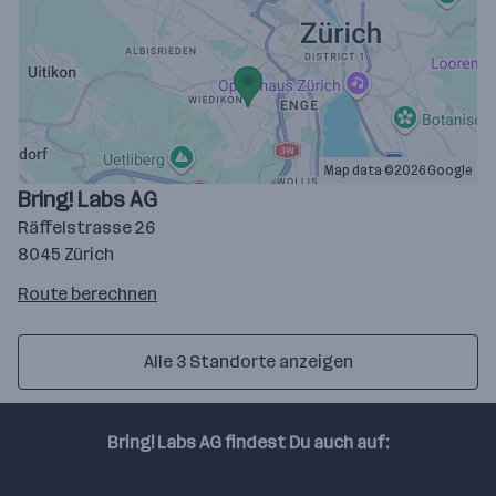
Map data ©2026 Google
Bring! Labs AG
Räffelstrasse 26
8045 Zürich
Route
Route berechnen
auf
google
Alle 3 Standorte anzeigen
maps
berechnen
Bring! Labs AG findest Du auch auf:
Linkedin