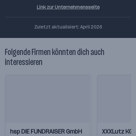
Link zur Unternehmensseite
Zuletzt aktualisiert: April 2026
Folgende Firmen könnten dich auch
interessieren
Einblicke
Einblicke
Einblicke
Einblicke
hsp DIE FUNDRAISER GmbH
XXXLutz KG
Videos
Videos