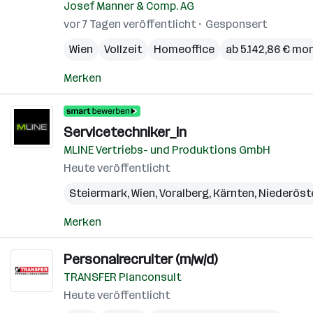
Josef Manner & Comp. AG
vor 7 Tagen veröffentlicht
Gesponsert
Wien
Vollzeit
Homeoffice
ab 5.142,86 € mo
Merken
Servicetechniker_in
MLINE Vertriebs- und Produktions GmbH
Heute veröffentlicht
Steiermark
,
Wien
,
Voralberg
,
Kärnten
,
Niederöst
Merken
Personalrecruiter (m/w/d)
TRANSFER Planconsult
Heute veröffentlicht