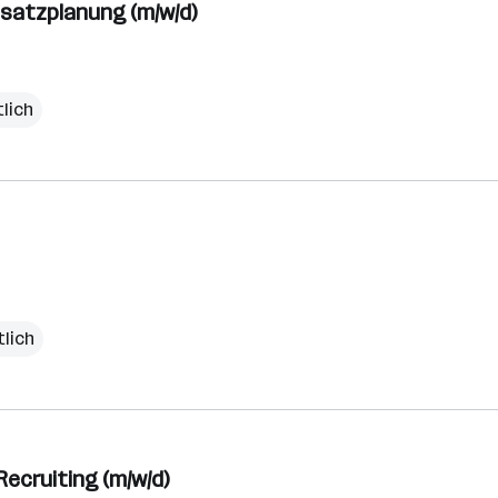
satzplanung (m/w/d)
lich
lich
ecruiting (m/w/d)