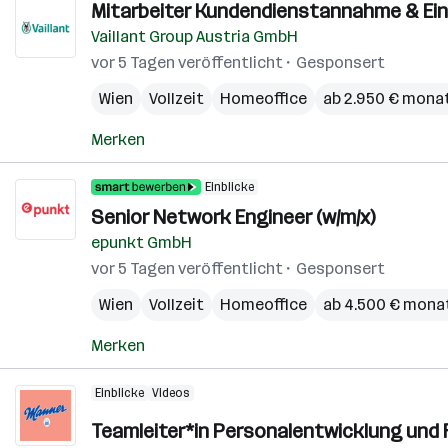
Mitarbeiter Kundendienstannahme & Ein
Vaillant Group Austria GmbH
vor 5 Tagen veröffentlicht
Gesponsert
Wien
Vollzeit
Homeoffice
ab 2.950 € monat
Merken
Einblicke
Senior Network Engineer (w/m/x)
epunkt GmbH
vor 5 Tagen veröffentlicht
Gesponsert
Wien
Vollzeit
Homeoffice
ab 4.500 € monat
Merken
Einblicke
Videos
Teamleiter*in Personalentwicklung und R