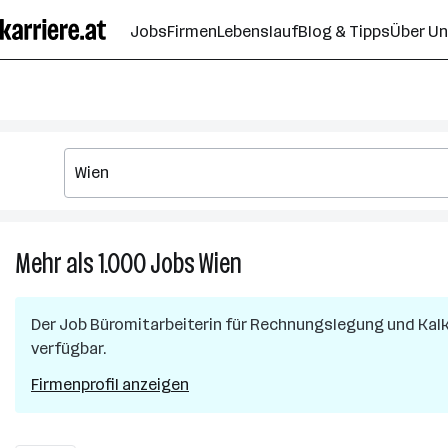
Zum
Jobs
Firmen
Lebenslauf
Blog & Tipps
Über U
Seiteninhalt
springen
Mehr als 1.000
Jobs
Wien
Mehr
als
1.000
Der Job
Büromitarbeiterin für Rechnungslegung und Kal
Jobs
verfügbar.
in
Wien
Firmenprofil anzeigen