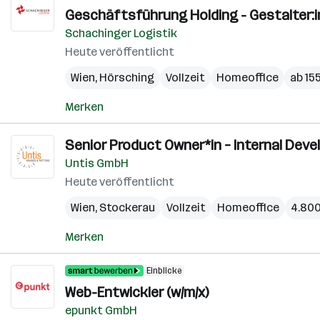
Geschäftsführung Holding - Gestalter:i
Schachinger Logistik
Heute veröffentlicht
Wien
,
Hörsching
Vollzeit
Homeoffice
ab 15
Merken
Senior Product Owner*in – Internal Devel
Untis GmbH
Heute veröffentlicht
Wien
,
Stockerau
Vollzeit
Homeoffice
4.800
Merken
Einblicke
Web-Entwickler (w/m/x)
epunkt GmbH