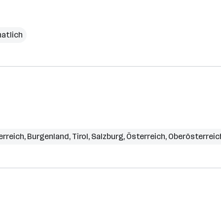
natlich
erreich
,
Burgenland
,
Tirol
,
Salzburg
,
Österreich
,
Oberösterreic