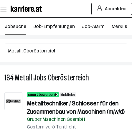
Zum
Anmelden
Seiteninhalt
springen
Jobsuche
Job-Empfehlungen
Job-Alarm
Merkliste
134
Metall
Jobs
Oberösterreich
134
Metall
Jobs
Einblicke
in
Metalltechniker / Schlosser für den
Oberösterreich
Zusammenbau von Maschinen (m/w/d)
Gruber Maschinen GesmbH
Gestern veröffentlicht