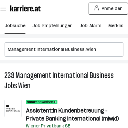
Zum
Anmelden
Seiteninhalt
springen
Jobsuche
Job-Empfehlungen
Job-Alarm
Merkliste
238
Management International Business
2
M
Jobs
Wien
In
B
J
in
Assistent:in Kundenbetreuung -
W
Private Banking International (m/w/d)
Wiener Privatbank SE