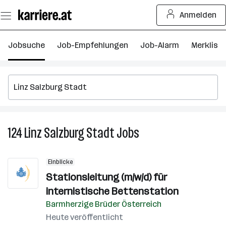
Zum
Anmelden
Seiteninhalt
springen
Jobsuche
Job-Empfehlungen
Job-Alarm
Merkliste
124
Linz Salzburg Stadt
Jobs
124
Linz
Salzburg
Einblicke
Stadt
Stationsleitung (m/w/d) für
Jobs
internistische Bettenstation
Barmherzige Brüder Österreich
Heute veröffentlicht