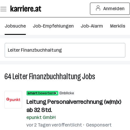
Zum
Anmelden
Seiteninhalt
springen
Jobsuche
Job-Empfehlungen
Job-Alarm
Merkliste
64
Leiter Finanzbuchhaltung
Jobs
64
Leiter
Finanzbuchhalt
Einblicke
Jobs
Leitung Personalverrechnung (w/m/x)
ab 32 Std.
epunkt GmbH
vor 2 Tagen veröffentlicht
Gesponsert