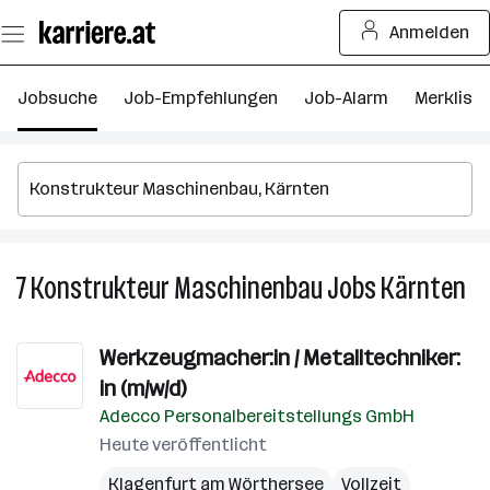
Zum
Anmelden
Seiteninhalt
springen
Jobsuche
Job-Empfehlungen
Job-Alarm
Merkliste
7
Konstrukteur Maschinenbau
Jobs
Kärnten
7
Ko
Ma
Werkzeugmacher:in / Metalltechniker:
Jo
in (m/w/d)
in
Kä
Adecco Personalbereitstellungs GmbH
Heute veröffentlicht
Klagenfurt am Wörthersee
Vollzeit