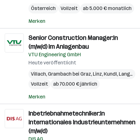
Österreich
Vollzeit
ab 5.000 € monatlich
Merken
Senior Construction Manager:in
(m/w/d) im Anlagenbau
VTU Engineering GmbH
Heute veröffentlicht
Villach
,
Grambach bei Graz
,
Linz
,
Kundl
,
Langkampfen
Vollzeit
ab 70.000 € jährlich
Merken
Inbetriebnahmetechniker:in
internationales Industrieunternehmen
(m/w/d)
DIS AG