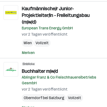
Kaufmännische/r Junior-
Projektleiter/in - Freileitungsbau
(m/w/d)
European Trans Energy GmbH
vor 2 Tagen veröffentlicht
Wien
Vollzeit
Merken
Einblicke
Buchhalter m/w/d
Ablinger Franz & Co Fleischhauereibetriebs
GesmbH
vor 2 Tagen veröffentlicht
Oberndorf bei Salzburg
Vollzeit