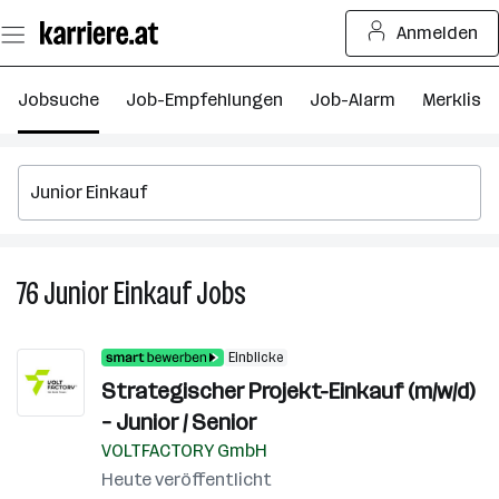
Zum
Anmelden
Seiteninhalt
springen
Jobsuche
Job-Empfehlungen
Job-Alarm
Merkliste
76
Junior Einkauf
Jobs
76
Junior
Einkauf
Einblicke
Jobs
Strategischer Projekt-Einkauf (m/w/d)
– Junior / Senior
VOLTFACTORY GmbH
Heute veröffentlicht