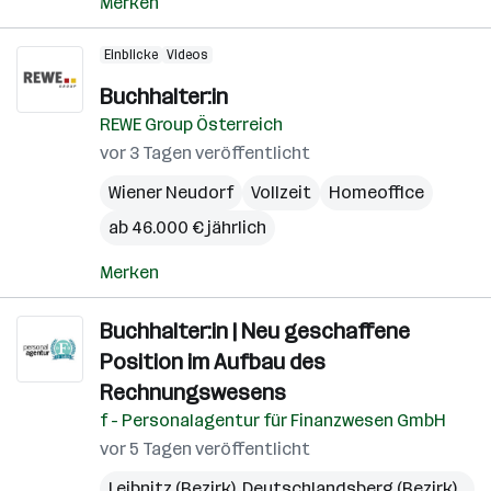
Merken
Einblicke
Videos
Buchhalter:in
REWE Group Österreich
vor 3 Tagen veröffentlicht
Wiener Neudorf
Vollzeit
Homeoffice
ab 46.000 € jährlich
Merken
Buchhalter:in | Neu geschaffene
Position im Aufbau des
Rechnungswesens
f - Personalagentur für Finanzwesen GmbH
vor 5 Tagen veröffentlicht
Leibnitz (Bezirk)
,
Deutschlandsberg (Bezirk)
,
Gra