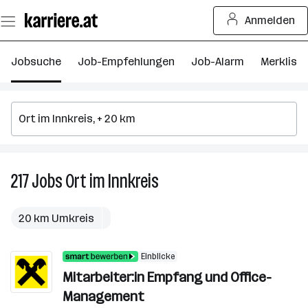
Zum
Anmelden
Seiteninhalt
springen
Jobsuche
Job-Empfehlungen
Job-Alarm
Merkliste
217
Jobs
Ort im Innkreis
217
Jobs
in
20 km Umkreis
Ort
im
Einblicke
Innkreis
Mitarbeiter:in Empfang und Office-
Management