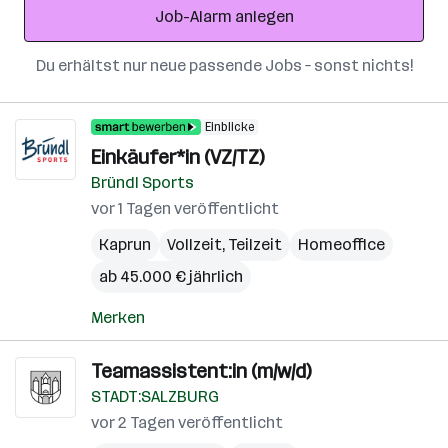
Job-Alarm anlegen
Du erhältst nur neue passende Jobs – sonst nichts!
Einblicke
Einkäufer*in (VZ/TZ)
Bründl Sports
vor 1 Tagen veröffentlicht
Kaprun
Vollzeit, Teilzeit
Homeoffice
ab 45.000 € jährlich
Merken
Teamassistent:in (m/w/d)
STADT:SALZBURG
vor 2 Tagen veröffentlicht