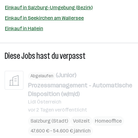
Einkauf in Salzburg-Umgebung (Bezirk)
Einkauf in Seekirchen am Wallersee
Einkauf in Hallein
Diese Jobs hast du verpasst
(Junior)
Abgelaufen
Prozessmanagement - Automatische
Disposition (w/m/d)
Lidl Österreich
vor 2 Tagen veröffentlicht
Salzburg (Stadt)
Vollzeit
Homeoffice
47.600 € – 54.600 € jährlich