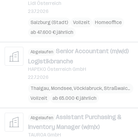
Lidl Österreich
23.7.2026
Salzburg (Stadt)
Vollzeit
Homeoffice
ab 47.600 € jährlich
Senior Accountant (m/w/d)
Abgelaufen
Logistikbranche
HAPEKO Österreich GmbH
22.7.2026
Thalgau
,
Mondsee
,
Vöcklabruck
,
Straßwalchen
,
Vollzeit
ab 65.000 € jährlich
Assistant Purchasing &
Abgelaufen
Inventory Manager (w/m/x)
TAUROA GmbH