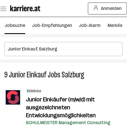
Zum
Anmelden
Seiteninhalt
springen
Jobsuche
Job-Empfehlungen
Job-Alarm
Merkliste
9
Junior Einkauf
Jobs
Salzburg
9
Junior
Einkauf
Einblicke
Jobs
Junior Einkäufer (m/w/d) mit
in
ausgezeichneten
Salzburg
Entwicklungsmöglichkeiten
SCHULMEISTER Management Consulting