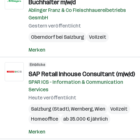
Buchhalter m/w/d
Ablinger Franz & Co Fleischhauereibetriebs
GesmbH
Gestern veröffentlicht
Oberndorf bei Salzburg
Vollzeit
Merken
Einblicke
SAP Retail Inhouse Consultant (m/w/d)
SPAR ICS – Information & Communication
Services
Heute veröffentlicht
Salzburg (Stadt)
,
Wernberg
,
Wien
Vollzeit
Homeoffice
ab 35.000 € jährlich
Merken