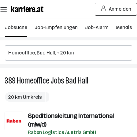
Zum
Anmelden
Seiteninhalt
springen
Jobsuche
Job-Empfehlungen
Job-Alarm
Merkliste
389
Homeoffice
Jobs
Bad Hall
389
Homeoffice
Jobs
20 km Umkreis
in
Bad
Speditionsleitung International
Hall
(m/w/d)
Raben Logistics Austria GmbH