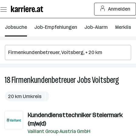
Zum
Anmelden
Seiteninhalt
springen
Jobsuche
Job-Empfehlungen
Job-Alarm
Merkliste
18
Firmenkundenbetreuer
Jobs
Voitsberg
18
Firmen
Jobs
20 km Umkreis
in
Voitsbe
Kundendiensttechniker Steiermark
(m/w/d)
Vaillant Group Austria GmbH