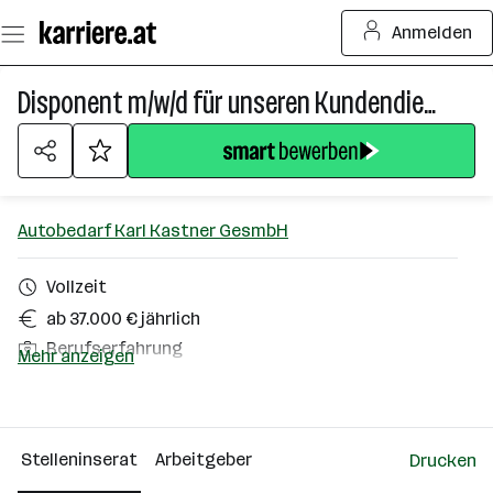
Zum
Anmelden
Seiteninhalt
springen
Disponent m/w/d für unseren Kundendienst
Autobedarf Karl Kastner GesmbH
Vollzeit
ab 37.000 € jährlich
Berufserfahrung
Mehr anzeigen
Feldkirchen bei Graz
Über das Unternehmen
Stelleninserat
Arbeitgeber
Drucken
101 - 500 Mitarbeiter*innen