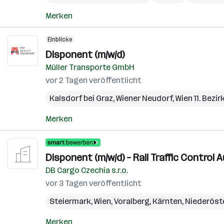
Merken
Einblicke
Disponent (m/w/d)
Müller Transporte GmbH
vor 2 Tagen veröffentlicht
Kalsdorf bei Graz
,
Wiener Neudorf
,
Wien 11. Bezi
Merken
Disponent (m/w/d) – Rail Traffic Control
DB Cargo Czechia s.r.o.
vor 3 Tagen veröffentlicht
Steiermark
,
Wien
,
Voralberg
,
Kärnten
,
Niederöst
Merken