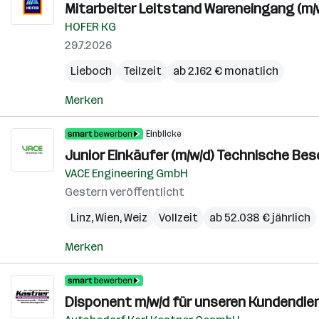
Mitarbeiter Leitstand Wareneingang (m/
HOFER KG
29.7.2026
Lieboch
Teilzeit
ab 2.162 € monatlich
Merken
Einblicke
Junior Einkäufer (m/w/d) Technische Be
VACE Engineering GmbH
Gestern veröffentlicht
Linz
,
Wien
,
Weiz
Vollzeit
ab 52.038 € jährlich
Merken
Disponent m/w/d für unseren Kundendie