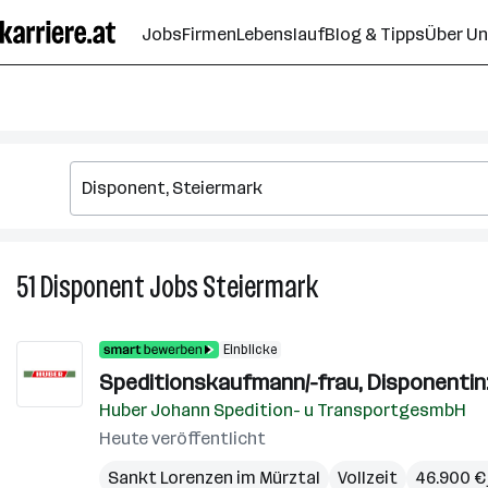
Zum
Jobs
Firmen
Lebenslauf
Blog & Tipps
Über U
Seiteninhalt
springen
51
Disponent
Jobs
Steiermark
51
Disponent
Jobs
Einblicke
in
Speditionskaufmann/-frau, Disponentin:
Steiermark
Huber Johann Spedition- u TransportgesmbH
Heute veröffentlicht
Sankt Lorenzen im Mürztal
Vollzeit
46.900 € 