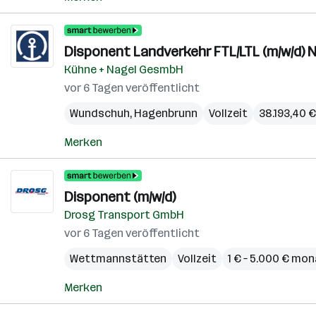
Disponent Landverkehr FTL/LTL (m/w/d) N
Kühne + Nagel GesmbH
vor 6 Tagen veröffentlicht
Wundschuh
,
Hagenbrunn
Vollzeit
38.193,40 €
Merken
Disponent (m/w/d)
Drosg Transport GmbH
vor 6 Tagen veröffentlicht
Wettmannstätten
Vollzeit
1 € – 5.000 € mon
Merken