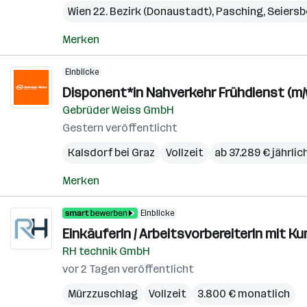
Wien 22. Bezirk (Donaustadt)
,
Pasching
,
Seiersb
Merken
Einblicke
Disponent*in Nahverkehr Frühdienst (m/
Gebrüder Weiss GmbH
Gestern veröffentlicht
Kalsdorf bei Graz
Vollzeit
ab 37.289 € jährlic
Merken
Einblicke
EinkäuferIn / ArbeitsvorbereiterIn mit 
RH technik GmbH
vor 2 Tagen veröffentlicht
Mürzzuschlag
Vollzeit
3.800 € monatlich