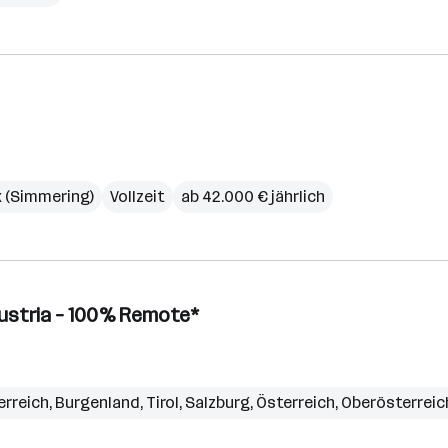
rk (Simmering)
Vollzeit
ab 42.000 € jährlich
 Austria – 100% Remote*
erreich
,
Burgenland
,
Tirol
,
Salzburg
,
Österreich
,
Oberösterreic