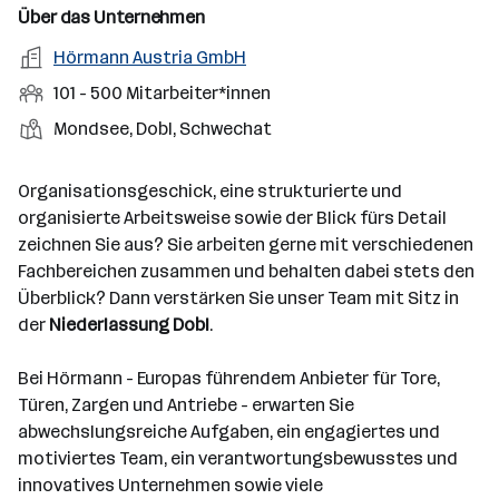
n
u
s
s
f
Über das Unternehmen
t
s
f
a
m
e
o
A
Hörmann Austria GmbH
e
s
r
o
n
r
r
b
f
M
101 - 500 Mitarbeiter*innen
t
d
e
t
b
e
e
i
e
S
S
Mondsee, Dobl, Schwechat
e
n
l
t
l
t
t
i
e
d
a
l
e
a
t
Organisationsgeschick, eine strukturierte und
e
r
l
n
g
organisierte Arbeitsweise sowie der Blick fürs Detail
r
b
l
d
e
zeichnen Sie aus? Sie arbeiten gerne mit verschiedenen
e
e
o
b
Fachbereichen zusammen und behalten dabei stets den
i
n
r
e
Überblick? Dann verstärken Sie unser Team mit Sitz in
t
t
r
der
Niederlassung Dobl
.
e
e
r
Bei Hörmann - Europas führendem Anbieter für Tore,
*
Türen, Zargen und Antriebe - erwarten Sie
i
abwechslungsreiche Aufgaben, ein engagiertes und
n
motiviertes Team, ein verantwortungsbewusstes und
n
innovatives Unternehmen sowie viele
e