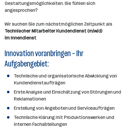
Gestaltungsmöglichkeiten. Sie fühlen sich
n
angesprochen?
a
n
Wir suchen Sie zum nächstmöglichen Zeitpunkt als
z
Technischer Mitarbeiter Kundendienst (m/w/d)
a
im Innendienst
h
l
Innovation voranbringen – Ihr
Aufgabengebiet:
Technische und organisatorische Abwicklung von
Kundendienstaufträgen
Erste Analyse und Einschätzung von Störungen und
Reklamationen
Erstellung von Angeboten und Serviceaufträgen
Technische Klärung mit Produktionswerken und
internen Fachabteilungen