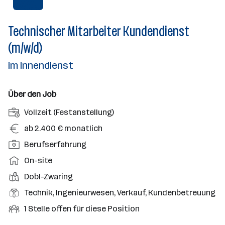
Technischer Mitarbeiter Kundendienst
(m/w/d)
im Innendienst
Über den Job
A
Vollzeit (Festanstellung)
n
G
ab 2.400 € monatlich
s
e
P
Berufserfahrung
t
h
o
e
A
On-site
a
s
l
r
l
D
Dobl-Zwaring
i
l
b
t
i
t
B
Technik, Ingenieurwesen, Verkauf, Kundenbetreuung
u
e
e
i
e
n
i
O
1 Stelle offen für diese Position
n
o
r
g
t
f
s