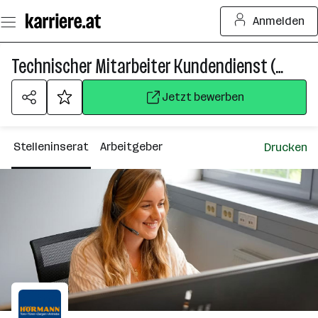
Zum
Anmelden
Seiteninhalt
springen
Technischer Mitarbeiter Kundendienst (m/w/d) im Innendienst
Jetzt bewerben
Stelleninserat
Arbeitgeber
Drucken