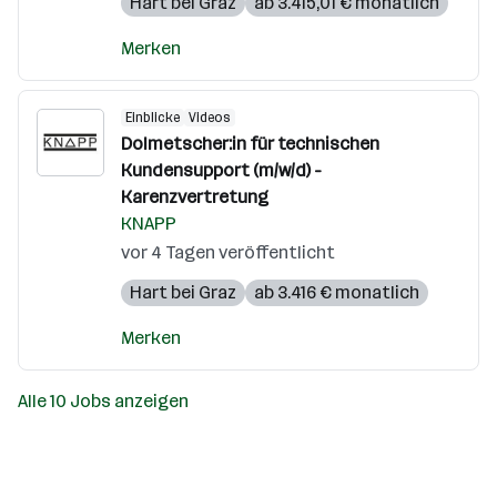
Hart bei Graz
ab 3.415,01 € monatlich
Merken
Einblicke
Videos
Dolmetscher:in für technischen
Kundensupport (m/w/d) -
Karenzvertretung
KNAPP
vor 4 Tagen veröffentlicht
Hart bei Graz
ab 3.416 € monatlich
Merken
Alle 10 Jobs anzeigen