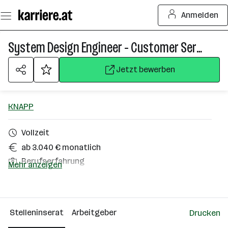
Zum
Anmelden
Seiteninhalt
springen
System Design Engineer - Customer Service (m/w/d)
Jetzt bewerben
KNAPP
Vollzeit
ab 3.040 € monatlich
Berufserfahrung
Mehr anzeigen
Hart bei Graz
Über das Unternehmen
Stelleninserat
Arbeitgeber
Drucken
2501 - 10000 Mitarbeiter*innen