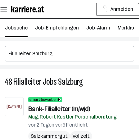
Zum
Anmelden
Seiteninhalt
springen
Jobsuche
Job-Empfehlungen
Job-Alarm
Merkliste
48
Filialleiter
Jobs
Salzburg
48
Filialleiter
Jobs
in
Bank-Filialleiter (m/w/d)
Salzburg
Mag. Robert Kastler Personalberatung
vor 2 Tagen veröffentlicht
Salzkammergut
Vollzeit