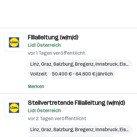
Filialleitung (w/m/d)
Lidl Österreich
vor 1 Tagen veröffentlicht
Linz
,
Graz
,
Salzburg
,
Bregenz
,
Innsbruck
,
Eisenstadt
Vollzeit
50.400 € – 64.600 € jährlich
Merken
Stellvertretende Filialleitung (w/m/d)
Lidl Österreich
vor 2 Tagen veröffentlicht
Linz
,
Graz
,
Salzburg
,
Bregenz
,
Innsbruck
,
Eisenstadt