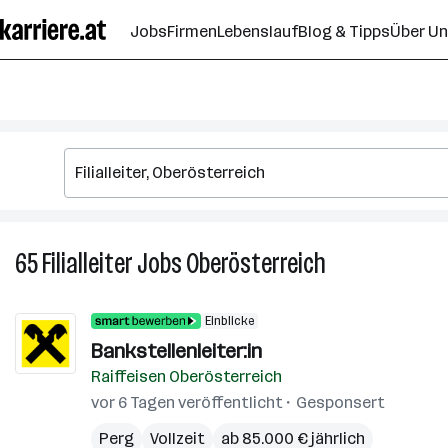
Zum
Jobs
Firmen
Lebenslauf
Blog & Tipps
Über U
Seiteninhalt
springen
65
Filialleiter
Jobs
Oberösterreich
65
Filialleiter
Jobs
Einblicke
in
Bankstellenleiter:in
Oberösterreich
Raiffeisen Oberösterreich
vor 6 Tagen veröffentlicht
Gesponsert
Perg
Vollzeit
ab 85.000 € jährlich