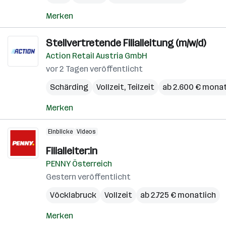
Merken
Stellvertretende Filialleitung (m/w/d)
Action Retail Austria GmbH
vor 2 Tagen veröffentlicht
Schärding
Vollzeit, Teilzeit
ab 2.600 € monat
Merken
Einblicke
Videos
Filialleiter:in
PENNY Österreich
Gestern veröffentlicht
Vöcklabruck
Vollzeit
ab 2.725 € monatlich
Merken