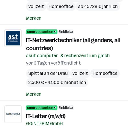
Vollzeit
Homeoffice
ab 45.738 € jährlich
Merken
Einblicke
IT-Netzwerktechniker (all genders, all
countries)
asut computer- & rechenzentrum gmbh
vor 3 Tagen veröffentlicht
Spittal an der Drau
Vollzeit
Homeoffice
2.500 € – 4.500 € monatlich
Merken
Einblicke
IT-Leiter (m/w/d)
GOiNTERIM GmbH