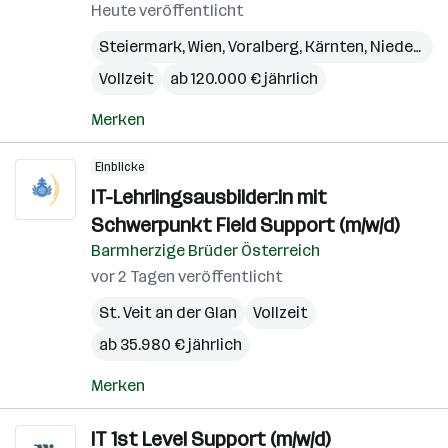
Heute veröffentlicht
Steiermark
,
Wien
,
Voralberg
,
Kärnten
,
Niederösterreich
Vollzeit
ab 120.000 € jährlich
Merken
Einblicke
IT-Lehrlingsausbilder:in mit
Schwerpunkt Field Support (m/w/d)
Barmherzige Brüder Österreich
vor 2 Tagen veröffentlicht
St. Veit an der Glan
Vollzeit
ab 35.980 € jährlich
Merken
IT 1st Level Support (m/w/d)