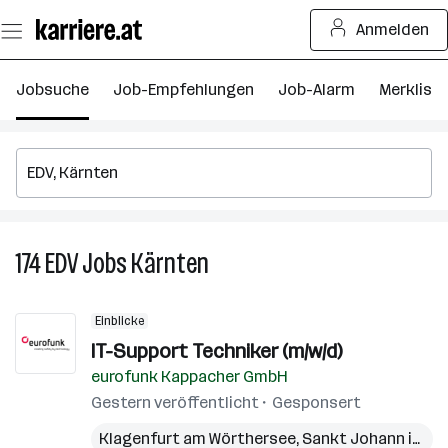
Zum
Anmelden
Seiteninhalt
springen
Jobsuche
Job-Empfehlungen
Job-Alarm
Merkliste
174
EDV
Jobs
Kärnten
174
EDV
Jobs
Einblicke
in
IT-Support Techniker (m/w/d)
Kärnten
eurofunk Kappacher GmbH
Gestern veröffentlicht
Gesponsert
Klagenfurt am Wörthersee
,
Sankt Johann im Pongau